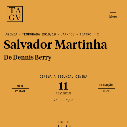
Menu
AGENDA
>
TEMPORADA 2018/19
>
JAN-FEV
>
TEATRO + 5
Salvador Martinha
De Dennis Berry
CINEMA À SEGUNDA
,
CINEMA
11
DURAÇÃO
SEG
21H30
1H30
FEV
,2019
VER PREÇOS
COMPRAR
BILHETES