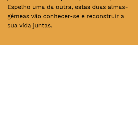
Espelho uma da outra, estas duas almas-
gémeas vão conhecer-se e reconstruir a
sua vida juntas.
DATA
HORÁRIO
11, Fevereiro 2019
21H30
DURAÇÃO
FAIXA ETÁRIA
PREÇO
1h30
M/14
€4
€3 < 25, estudante, > 65,
comunidade UC, grupo ≥ 10,
desempregado, parcerias