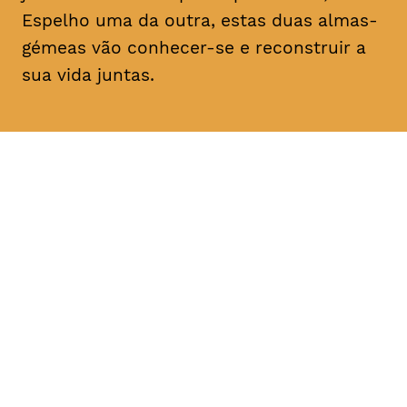
Espelho uma da outra, estas duas almas-
gémeas vão conhecer-se e reconstruir a
sua vida juntas.
DATA
HORÁRIO
11, Fevereiro 2019
21H30
DURAÇÃO
FAIXA ETÁRIA
PREÇO
1h30
M/14
€4
€3 < 25, estudante, > 65,
comunidade UC, grupo ≥ 10,
desempregado, parcerias