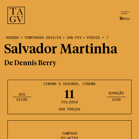
Menu
AGENDA
>
TEMPORADA 2018/19
>
JAN-FEV
>
POESIA + 7
Salvador Martinha
De Dennis Berry
CINEMA À SEGUNDA
,
CINEMA
11
DURAÇÃO
SEG
21H30
1H30
FEV
,2019
VER PREÇOS
COMPRAR
BILHETES