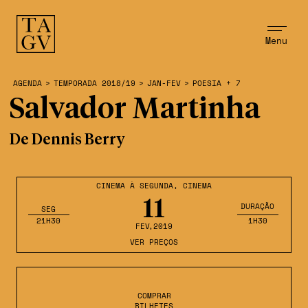
Menu
AGENDA
>
TEMPORADA 2018/19
>
JAN-FEV
>
POESIA + 7
Salvador Martinha
De Dennis Berry
CINEMA À SEGUNDA
,
CINEMA
11
DURAÇÃO
SEG
21H30
1H30
FEV
,2019
VER PREÇOS
COMPRAR
BILHETES