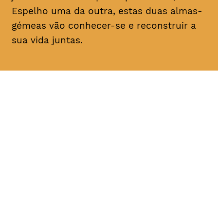
Espelho uma da outra, estas duas almas-
gémeas vão conhecer-se e reconstruir a
sua vida juntas.
DATA
HORÁRIO
11, Fevereiro 2019
21H30
DURAÇÃO
FAIXA ETÁRIA
PREÇO
1h30
M/14
€4
€3 < 25, estudante, > 65,
comunidade UC, grupo ≥ 10,
desempregado, parcerias