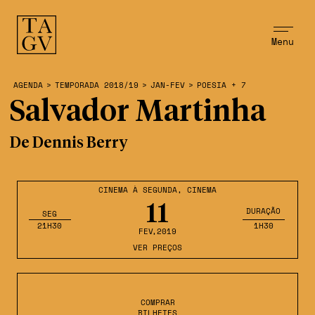
Menu
AGENDA
>
TEMPORADA 2018/19
>
JAN-FEV
>
POESIA + 7
Salvador Martinha
De Dennis Berry
CINEMA À SEGUNDA
,
CINEMA
11
DURAÇÃO
SEG
21H30
1H30
FEV
,2019
VER PREÇOS
COMPRAR
BILHETES