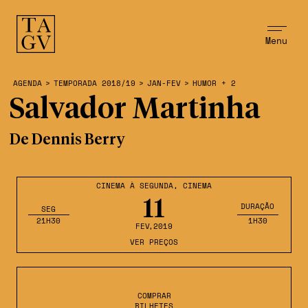
Menu
AGENDA
>
TEMPORADA 2018/19
>
JAN-FEV
>
HUMOR + 2
Salvador Martinha
De Dennis Berry
CINEMA À SEGUNDA
,
CINEMA
11
DURAÇÃO
SEG
21H30
1H30
FEV
,2019
VER PREÇOS
COMPRAR
BILHETES