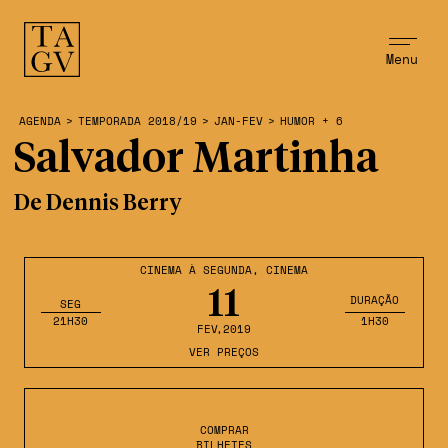
Menu
AGENDA
>
TEMPORADA 2018/19
>
JAN-FEV
>
HUMOR + 6
Salvador Martinha
De Dennis Berry
CINEMA À SEGUNDA
,
CINEMA
11
DURAÇÃO
SEG
21H30
1H30
FEV
,2019
VER PREÇOS
COMPRAR
BILHETES