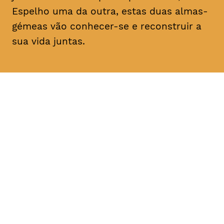
Espelho uma da outra, estas duas almas-
gémeas vão conhecer-se e reconstruir a
sua vida juntas.
DATA
HORÁRIO
11, Fevereiro 2019
21H30
DURAÇÃO
FAIXA ETÁRIA
PREÇO
1h30
M/14
€4
€3 < 25, estudante, > 65,
comunidade UC, grupo ≥ 10,
desempregado, parcerias