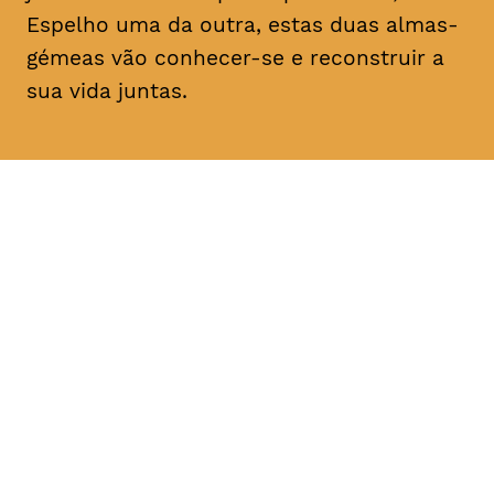
Espelho uma da outra, estas duas almas-
gémeas vão conhecer-se e reconstruir a
sua vida juntas.
DATA
HORÁRIO
11, Fevereiro 2019
21H30
DURAÇÃO
FAIXA ETÁRIA
PREÇO
1h30
M/14
€4
€3 < 25, estudante, > 65,
comunidade UC, grupo ≥ 10,
desempregado, parcerias