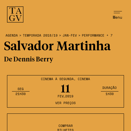
Menu
AGENDA
>
TEMPORADA 2018/19
>
JAN-FEV
>
PERFORMANCE + 7
Salvador Martinha
De Dennis Berry
CINEMA À SEGUNDA
,
CINEMA
11
DURAÇÃO
SEG
21H30
1H30
FEV
,2019
VER PREÇOS
COMPRAR
BILHETES