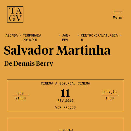
Menu
AGENDA
>
TEMPORADA
>
JAN-
>
CENTRO-DRAMATURGIA +
2018/19
FEV
5
Salvador Martinha
De Dennis Berry
CINEMA À SEGUNDA
,
CINEMA
11
DURAÇÃO
SEG
21H30
1H30
FEV
,2019
VER PREÇOS
COMPRAR