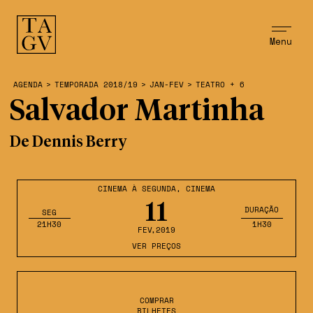
Menu
AGENDA
>
TEMPORADA 2018/19
>
JAN-FEV
>
TEATRO + 6
Salvador Martinha
De Dennis Berry
CINEMA À SEGUNDA
,
CINEMA
11
DURAÇÃO
SEG
21H30
1H30
FEV
,2019
VER PREÇOS
COMPRAR
BILHETES