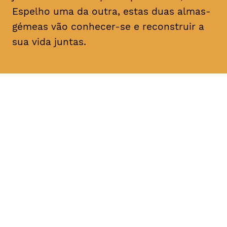
Espelho uma da outra, estas duas almas-
gémeas vão conhecer-se e reconstruir a
sua vida juntas.
DATA
HORÁRIO
11, Fevereiro 2019
21H30
DURAÇÃO
FAIXA ETÁRIA
PREÇO
1h30
M/14
€4
€3 < 25, estudante, > 65,
comunidade UC, grupo ≥ 10,
desempregado, parcerias