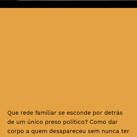
o documentário “Luz Obscura”
procura revelar como um
sistema autoritário opera na
intimidade familiar, fazendo
emergir, simultaneamente,
zonas de recalcamento
atuantes no presente
Que rede familiar se esconde por detrás
de um único preso político? Como dar
corpo a quem desapareceu sem nunca ter