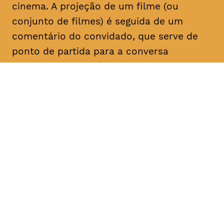
cinema. A projeção de um filme (ou
conjunto de filmes) é seguida de um
comentário do convidado, que serve de
ponto de partida para a conversa
posterior com o público. Com esta nova
série de Sessões do Carvão, pretende
gerar-se discussões críticas sobre o
cinema, valorizando o cruzamento entre a
investigação e a prática, a experiência e o
discurso.
DATA
HORÁRIO
20, Fevereiro 2019
20H30