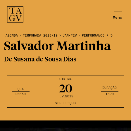
Menu
AGENDA
>
TEMPORADA 2018/19
>
JAN-FEV
>
PERFORMANCE + 5
Salvador Martinha
De Susana de Sousa Dias
CINEMA
20
DURAÇÃO
QUA
20H30
1H20
FEV
,2019
VER PREÇOS