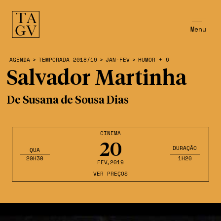
Menu
AGENDA
>
TEMPORADA 2018/19
>
JAN-FEV
>
HUMOR + 6
Salvador Martinha
De Susana de Sousa Dias
CINEMA
20
DURAÇÃO
QUA
20H30
1H20
FEV
,2019
VER PREÇOS