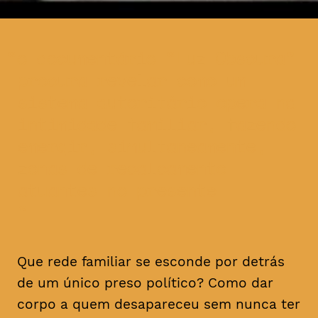
o documentário “Luz Obscura”
procura revelar como um
sistema autoritário opera na
intimidade familiar, fazendo
emergir, simultaneamente,
zonas de recalcamento
atuantes no presente
Que rede familiar se esconde por detrás
de um único preso político? Como dar
corpo a quem desapareceu sem nunca ter