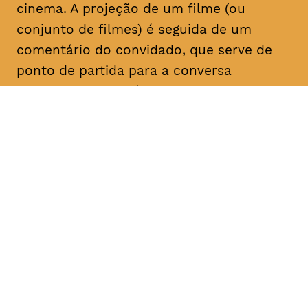
cinema. A projeção de um filme (ou
conjunto de filmes) é seguida de um
comentário do convidado, que serve de
ponto de partida para a conversa
posterior com o público. Com esta nova
série de Sessões do Carvão, pretende
gerar-se discussões críticas sobre o
cinema, valorizando o cruzamento entre a
investigação e a prática, a experiência e o
discurso.
DATA
HORÁRIO
20, Fevereiro 2019
20H30