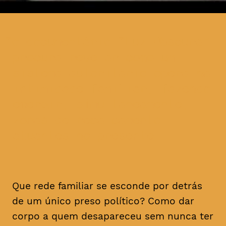
o documentário “Luz Obscura”
procura revelar como um
sistema autoritário opera na
intimidade familiar, fazendo
emergir, simultaneamente,
zonas de recalcamento
atuantes no presente
Que rede familiar se esconde por detrás
de um único preso político? Como dar
corpo a quem desapareceu sem nunca ter