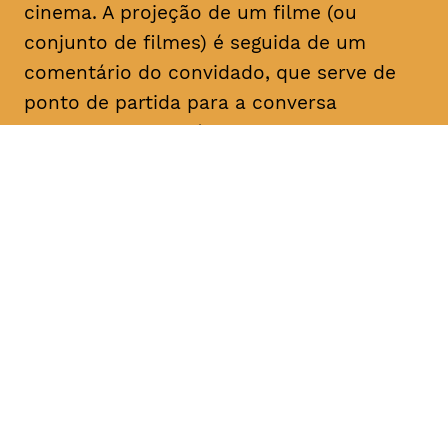
cinema. A projeção de um filme (ou
conjunto de filmes) é seguida de um
comentário do convidado, que serve de
ponto de partida para a conversa
posterior com o público. Com esta nova
série de Sessões do Carvão, pretende
gerar-se discussões críticas sobre o
cinema, valorizando o cruzamento entre a
investigação e a prática, a experiência e o
discurso.
DATA
HORÁRIO
20, Fevereiro 2019
20H30