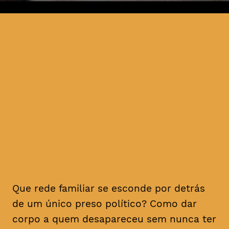
o documentário “Luz Obscura”
procura revelar como um
sistema autoritário opera na
intimidade familiar, fazendo
emergir, simultaneamente,
zonas de recalcamento
atuantes no presente
Que rede familiar se esconde por detrás
de um único preso político? Como dar
corpo a quem desapareceu sem nunca ter