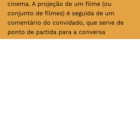
cinema. A projeção de um filme (ou
conjunto de filmes) é seguida de um
comentário do convidado, que serve de
ponto de partida para a conversa
posterior com o público. Com esta nova
série de Sessões do Carvão, pretende
gerar-se discussões críticas sobre o
cinema, valorizando o cruzamento entre a
investigação e a prática, a experiência e o
discurso.
DATA
HORÁRIO
20, Fevereiro 2019
20H30