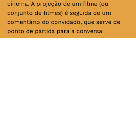
cinema. A projeção de um filme (ou
conjunto de filmes) é seguida de um
comentário do convidado, que serve de
ponto de partida para a conversa
posterior com o público. Com esta nova
série de Sessões do Carvão, pretende
gerar-se discussões críticas sobre o
cinema, valorizando o cruzamento entre a
investigação e a prática, a experiência e o
discurso.
DATA
HORÁRIO
20, Fevereiro 2019
20H30