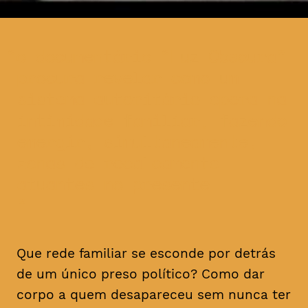
o documentário “Luz Obscura”
procura revelar como um
sistema autoritário opera na
intimidade familiar, fazendo
emergir, simultaneamente,
zonas de recalcamento
atuantes no presente
Que rede familiar se esconde por detrás
de um único preso político? Como dar
corpo a quem desapareceu sem nunca ter