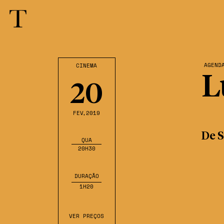
AGEND
CINEMA
L
20
FEV
,2019
De S
QUA
20H30
DURAÇÃO
1H20
VER PREÇOS