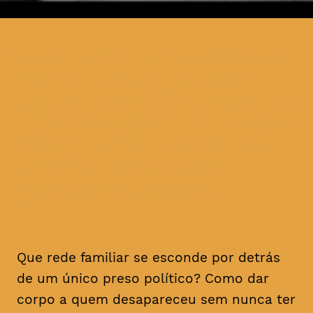
o documentário “Luz Obscura”
procura revelar como um
sistema autoritário opera na
intimidade familiar, fazendo
emergir, simultaneamente,
zonas de recalcamento
atuantes no presente
Que rede familiar se esconde por detrás
de um único preso político? Como dar
corpo a quem desapareceu sem nunca ter