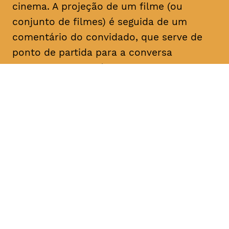
cinema. A projeção de um filme (ou
conjunto de filmes) é seguida de um
comentário do convidado, que serve de
ponto de partida para a conversa
posterior com o público. Com esta nova
série de Sessões do Carvão, pretende
gerar-se discussões críticas sobre o
cinema, valorizando o cruzamento entre a
investigação e a prática, a experiência e o
discurso.
DATA
HORÁRIO
20, Fevereiro 2019
20H30