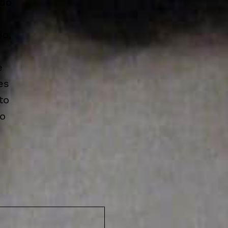
 do
do,
e
es
to
 o