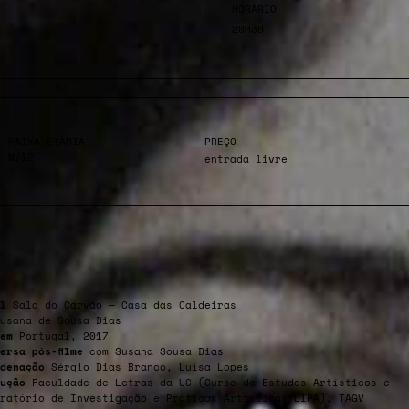
HORÁRIO
20H30
FAIXA ETÁRIA
PREÇO
M/12
entrada livre
l
Sala do Carvão — Casa das Caldeiras
usana de Sousa Dias
em
Portugal, 2017
ersa pós-filme
com Susana Sousa Dias
denação
Sérgio Dias Branco, Luísa Lopes
ução
Faculdade de Letras da UC (Curso de Estudos Artísticos e
ratório de Investigação e Práticas Artísticas/LIPA), TAGV