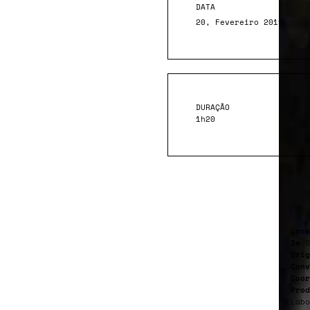
DATA
20, Fevereiro 2019
DURAÇÃO
1h20
Loca
De
S
Orig
Conv
Coor
Prod
Labo