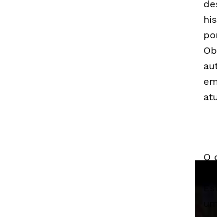
de
his
po
Ob
au
em
at
O 
es
Es
um