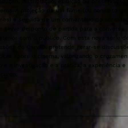
odução, distribuição, exibição ou preservação
nema. A projeção de um filme (ou conjunto de
lmes) é seguida de um comentário do convida
e serve de ponto de partida para a conversa
sterior com o público. Com esta nova série d
ssões do Carvão, pretende gerar-se discussõ
íticas sobre o cinema, valorizando o cruzamen
tre a investigação e a prática, a experiência e
scurso.