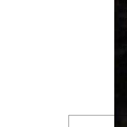
pr
ci
fi
qu
po
Se
cr
en
di