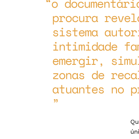
o documentári
procura revel
sistema autor
intimidade fa
emergir, simu
zonas de reca
atuantes no p
Qu
ún