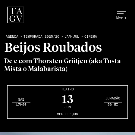
Menu
AGENDA
>
TEMPORADA 2025/26
>
JAN-JUL
>
CINEMA
Beijos Roubados
De e com Thorsten Grütjen (aka Tosta
Mista o Malabarista)
TEATRO
13
DURAÇÃO
SÁB
17H00
50 MI
JUN
VER PREÇOS