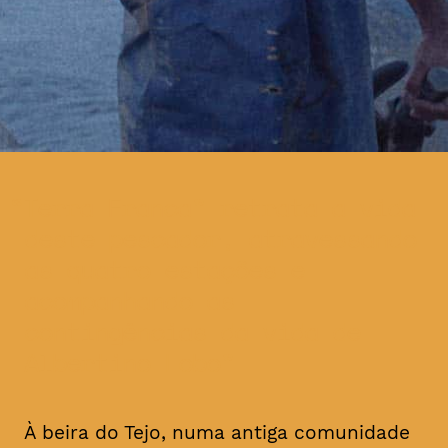
Terra Franca” retrata a vida
deste pescador, atravessando
as quatro estações e
acompanhando as
contingências da vida de
Albertino Lobo
À beira do Tejo, numa antiga comunidade