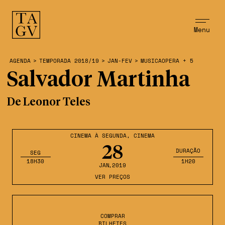
Menu
AGENDA
>
TEMPORADA 2018/19
>
JAN-FEV
>
MUSICAOPERA + 5
Salvador Martinha
De Leonor Teles
CINEMA À SEGUNDA
,
CINEMA
28
DURAÇÃO
SEG
18H30
1H20
JAN
,2019
VER PREÇOS
COMPRAR
BILHETES