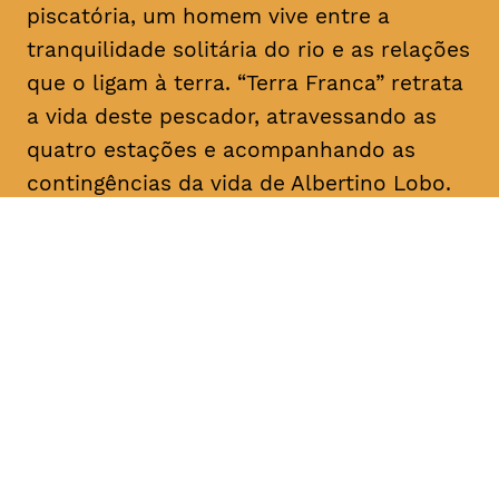
piscatória, um homem vive entre a
tranquilidade solitária do rio e as relações
que o ligam à terra. “Terra Franca” retrata
a vida deste pescador, atravessando as
quatro estações e acompanhando as
contingências da vida de Albertino Lobo.
DATA
HORÁRIO
28, Janeiro 2019
18H30
DURAÇÃO
FAIXA ETÁRIA
PREÇO
1h20
M/12
€4