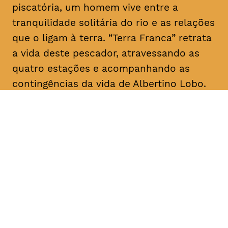
piscatória, um homem vive entre a
tranquilidade solitária do rio e as relações
que o ligam à terra. “Terra Franca” retrata
a vida deste pescador, atravessando as
quatro estações e acompanhando as
contingências da vida de Albertino Lobo.
DATA
HORÁRIO
28, Janeiro 2019
18H30
DURAÇÃO
FAIXA ETÁRIA
PREÇO
1h20
M/12
€4