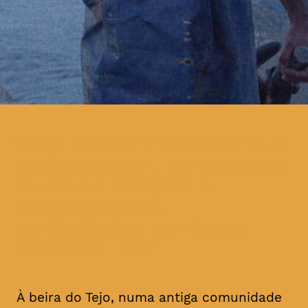
Terra Franca” retrata a vida
deste pescador, atravessando
as quatro estações e
acompanhando as
contingências da vida de
Albertino Lobo
À beira do Tejo, numa antiga comunidade