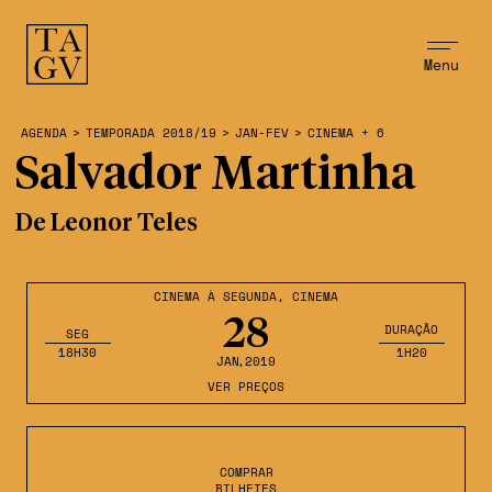
Menu
AGENDA
>
TEMPORADA 2018/19
>
JAN-FEV
>
CINEMA + 6
Salvador Martinha
De Leonor Teles
CINEMA À SEGUNDA
,
CINEMA
28
DURAÇÃO
SEG
18H30
1H20
JAN
,2019
VER PREÇOS
COMPRAR
BILHETES