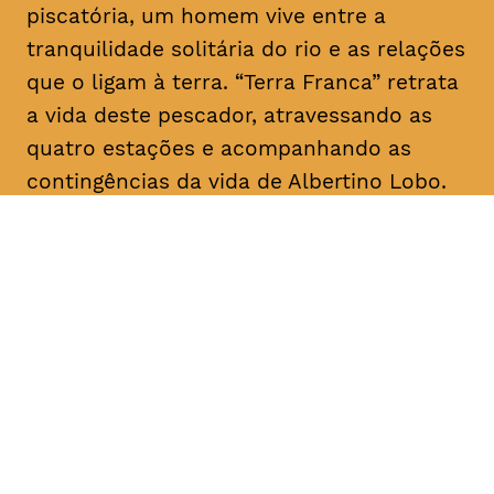
piscatória, um homem vive entre a
tranquilidade solitária do rio e as relações
que o ligam à terra. “Terra Franca” retrata
a vida deste pescador, atravessando as
quatro estações e acompanhando as
contingências da vida de Albertino Lobo.
DATA
HORÁRIO
28, Janeiro 2019
18H30
DURAÇÃO
FAIXA ETÁRIA
PREÇO
1h20
M/12
€4