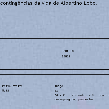
 contingências da vida de Albertino Lobo.
HORÁRIO
18H30
FAIXA ETÁRIA
PREÇO
M/12
€4
€3 < 25, estudante, > 65, comuni
desempregado, parcerias