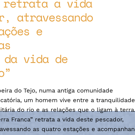
 retrata a vida
r, atravessando
ações e
as
 da vida de
o
beira do Tejo, numa antiga comunidade
scatória, um homem vive entre a tranquilidade
litária do rio e as relações que o ligam à terra
erra Franca” retrata a vida deste pescador,
ravessando as quatro estações e acompanha