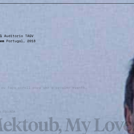
l
Auditório TAGV
em
Portugal, 2018
 ou faça scroll para ver o próximo evento.
À SEGUNDA
ektoub, My Love