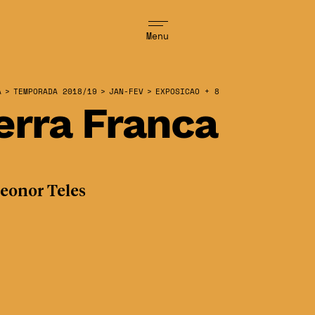
Menu
A
>
TEMPORADA 2018/19
>
JAN-FEV
>
EXPOSICAO + 8
erra Franca
eonor Teles