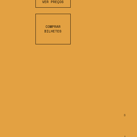
VER PREÇOS
COMPRAR
BILHETES
S
C
R
O
L
L