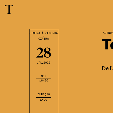
AGEND
CINEMA À SEGUNDA
,
T
CINEMA
28
JAN
,2019
De L
SEG
18H30
DURAÇÃO
1H20