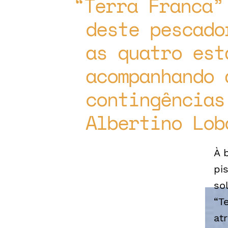
Terra Franca”
deste pescado
as quatro est
acompanhando 
contingências
Albertino Lob
À 
pi
so
“T
at