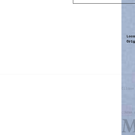
Loca
Orig
Clique
CINEMA 
M