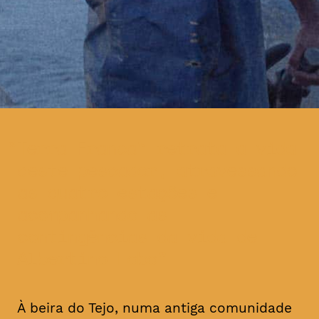
Terra Franca” retrata a vida
deste pescador, atravessando
as quatro estações e
acompanhando as
contingências da vida de
Albertino Lobo
À beira do Tejo, numa antiga comunidade