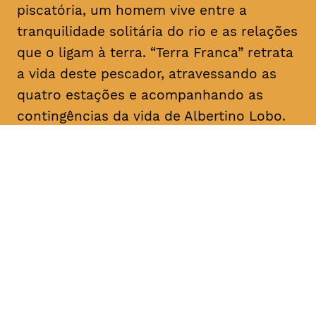
piscatória, um homem vive entre a
tranquilidade solitária do rio e as relações
que o ligam à terra. “Terra Franca” retrata
a vida deste pescador, atravessando as
quatro estações e acompanhando as
contingências da vida de Albertino Lobo.
DATA
HORÁRIO
28, Janeiro 2019
18H30
DURAÇÃO
FAIXA ETÁRIA
PREÇO
1h20
M/12
€4