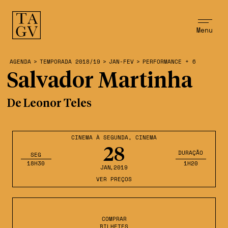
Menu
AGENDA
>
TEMPORADA 2018/19
>
JAN-FEV
>
PERFORMANCE + 6
Salvador Martinha
De Leonor Teles
CINEMA À SEGUNDA
,
CINEMA
28
DURAÇÃO
SEG
18H30
1H20
JAN
,2019
VER PREÇOS
COMPRAR
BILHETES