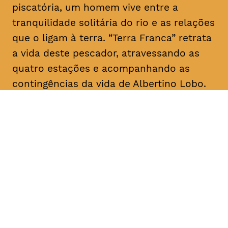
piscatória, um homem vive entre a
tranquilidade solitária do rio e as relações
que o ligam à terra. “Terra Franca” retrata
a vida deste pescador, atravessando as
quatro estações e acompanhando as
contingências da vida de Albertino Lobo.
DATA
HORÁRIO
28, Janeiro 2019
18H30
DURAÇÃO
FAIXA ETÁRIA
PREÇO
1h20
M/12
€4