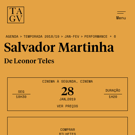
Menu
AGENDA
>
TEMPORADA 2018/19
>
JAN-FEV
>
PERFORMANCE + 6
Salvador Martinha
De Leonor Teles
CINEMA À SEGUNDA
,
CINEMA
28
DURAÇÃO
SEG
18H30
1H20
JAN
,2019
VER PREÇOS
COMPRAR
BILHETES