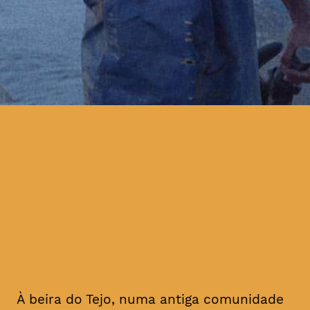
Terra Franca” retrata a vida
deste pescador, atravessando
as quatro estações e
acompanhando as
contingências da vida de
Albertino Lobo
À beira do Tejo, numa antiga comunidade