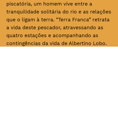
piscatória, um homem vive entre a
tranquilidade solitária do rio e as relações
que o ligam à terra. “Terra Franca” retrata
a vida deste pescador, atravessando as
quatro estações e acompanhando as
contingências da vida de Albertino Lobo.
DATA
HORÁRIO
28, Janeiro 2019
18H30
DURAÇÃO
FAIXA ETÁRIA
PREÇO
1h20
M/12
€4