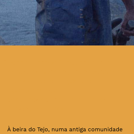
Terra Franca” retrata a vida
deste pescador, atravessando
as quatro estações e
acompanhando as
contingências da vida de
Albertino Lobo
À beira do Tejo, numa antiga comunidade