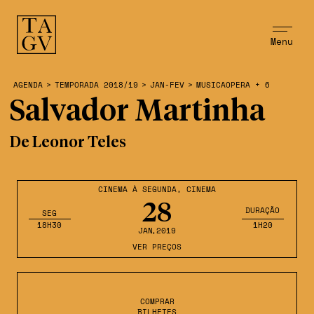
Menu
AGENDA
>
TEMPORADA 2018/19
>
JAN-FEV
>
MUSICAOPERA + 6
Salvador Martinha
De Leonor Teles
CINEMA À SEGUNDA
,
CINEMA
28
DURAÇÃO
SEG
18H30
1H20
JAN
,2019
VER PREÇOS
COMPRAR
BILHETES