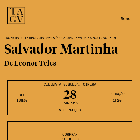
Menu
AGENDA
>
TEMPORADA 2018/19
>
JAN-FEV
>
EXPOSICAO + 5
Salvador Martinha
De Leonor Teles
CINEMA À SEGUNDA
,
CINEMA
28
DURAÇÃO
SEG
18H30
1H20
JAN
,2019
VER PREÇOS
COMPRAR
BILHETES