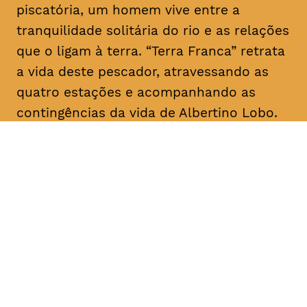
piscatória, um homem vive entre a
tranquilidade solitária do rio e as relações
que o ligam à terra. “Terra Franca” retrata
a vida deste pescador, atravessando as
quatro estações e acompanhando as
contingências da vida de Albertino Lobo.
DATA
HORÁRIO
28, Janeiro 2019
18H30
DURAÇÃO
FAIXA ETÁRIA
PREÇO
1h20
M/12
€4