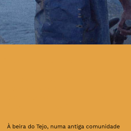
Terra Franca” retrata a vida
deste pescador, atravessando
as quatro estações e
acompanhando as
contingências da vida de
Albertino Lobo
À beira do Tejo, numa antiga comunidade