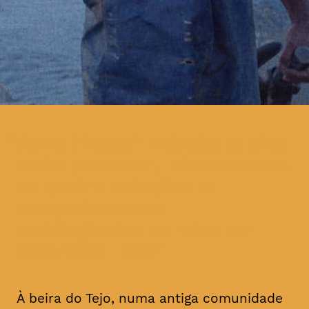
Terra Franca” retrata a vida
deste pescador, atravessando
as quatro estações e
acompanhando as
contingências da vida de
Albertino Lobo
À beira do Tejo, numa antiga comunidade