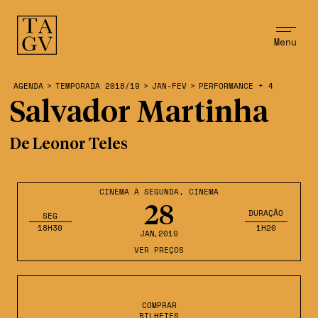
Menu
AGENDA
>
TEMPORADA 2018/19
>
JAN-FEV
>
PERFORMANCE + 4
Salvador Martinha
De Leonor Teles
CINEMA À SEGUNDA
,
CINEMA
28
DURAÇÃO
SEG
18H30
1H20
JAN
,2019
VER PREÇOS
COMPRAR
BILHETES