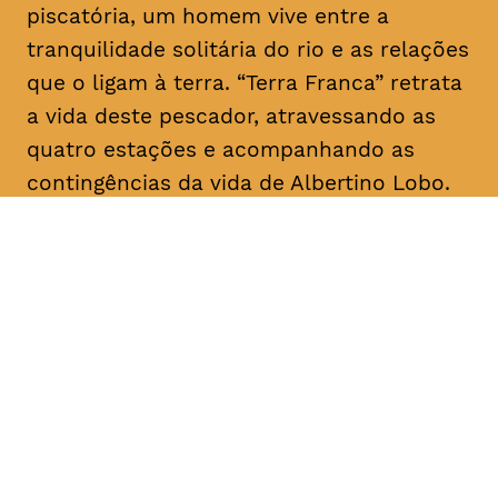
piscatória, um homem vive entre a
tranquilidade solitária do rio e as relações
que o ligam à terra. “Terra Franca” retrata
a vida deste pescador, atravessando as
quatro estações e acompanhando as
contingências da vida de Albertino Lobo.
DATA
HORÁRIO
28, Janeiro 2019
18H30
DURAÇÃO
FAIXA ETÁRIA
PREÇO
1h20
M/12
€4