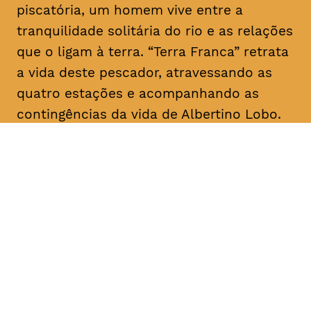
piscatória, um homem vive entre a
tranquilidade solitária do rio e as relações
que o ligam à terra. “Terra Franca” retrata
a vida deste pescador, atravessando as
quatro estações e acompanhando as
contingências da vida de Albertino Lobo.
DATA
HORÁRIO
28, Janeiro 2019
18H30
DURAÇÃO
FAIXA ETÁRIA
PREÇO
1h20
M/12
€4