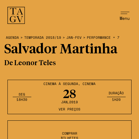
Menu
AGENDA
>
TEMPORADA 2018/19
>
JAN-FEV
>
PERFORMANCE + 7
Salvador Martinha
De Leonor Teles
CINEMA À SEGUNDA
,
CINEMA
28
DURAÇÃO
SEG
18H30
1H20
JAN
,2019
VER PREÇOS
COMPRAR
BILHETES