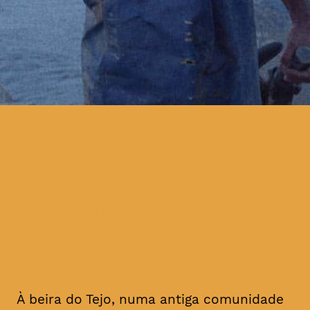
Terra Franca” retrata a vida
deste pescador, atravessando
as quatro estações e
acompanhando as
contingências da vida de
Albertino Lobo
À beira do Tejo, numa antiga comunidade