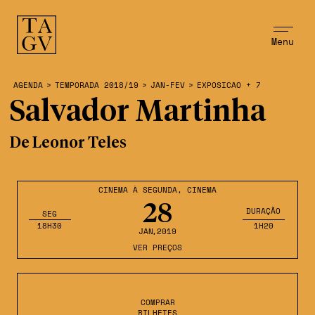
Menu
AGENDA
>
TEMPORADA 2018/19
>
JAN-FEV
>
EXPOSICAO + 7
Salvador Martinha
De Leonor Teles
CINEMA À SEGUNDA
,
CINEMA
28
DURAÇÃO
SEG
18H30
1H20
JAN
,2019
VER PREÇOS
COMPRAR
BILHETES