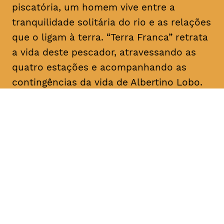
piscatória, um homem vive entre a
tranquilidade solitária do rio e as relações
que o ligam à terra. “Terra Franca” retrata
a vida deste pescador, atravessando as
quatro estações e acompanhando as
contingências da vida de Albertino Lobo.
DATA
HORÁRIO
28, Janeiro 2019
18H30
DURAÇÃO
FAIXA ETÁRIA
PREÇO
1h20
M/12
€4