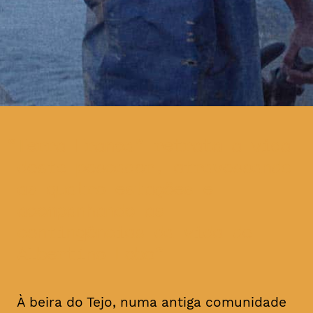
Terra Franca” retrata a vida
deste pescador, atravessando
as quatro estações e
acompanhando as
contingências da vida de
Albertino Lobo
À beira do Tejo, numa antiga comunidade