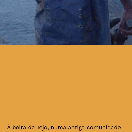
Terra Franca” retrata a vida
deste pescador, atravessando
as quatro estações e
acompanhando as
contingências da vida de
Albertino Lobo
À beira do Tejo, numa antiga comunidade