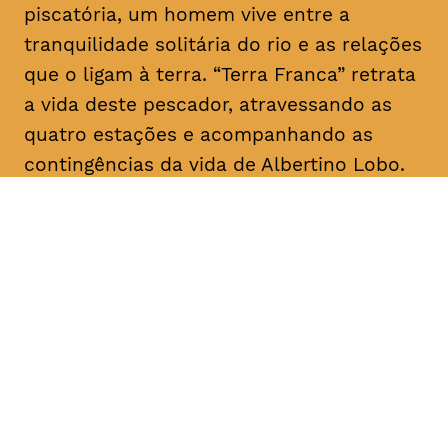
piscatória, um homem vive entre a
tranquilidade solitária do rio e as relações
que o ligam à terra. “Terra Franca” retrata
a vida deste pescador, atravessando as
quatro estações e acompanhando as
contingências da vida de Albertino Lobo.
DATA
HORÁRIO
28, Janeiro 2019
18H30
DURAÇÃO
FAIXA ETÁRIA
PREÇO
1h20
M/12
€4