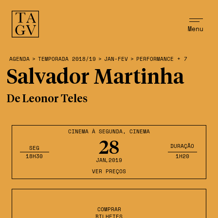
Menu
AGENDA
>
TEMPORADA 2018/19
>
JAN-FEV
>
PERFORMANCE + 7
Salvador Martinha
De Leonor Teles
CINEMA À SEGUNDA
,
CINEMA
28
DURAÇÃO
SEG
18H30
1H20
JAN
,2019
VER PREÇOS
COMPRAR
BILHETES