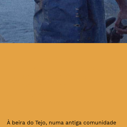
Terra Franca” retrata a vida
deste pescador, atravessando
as quatro estações e
acompanhando as
contingências da vida de
Albertino Lobo
À beira do Tejo, numa antiga comunidade