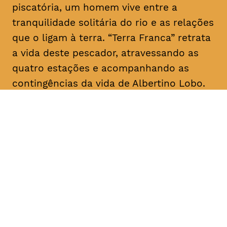
piscatória, um homem vive entre a
tranquilidade solitária do rio e as relações
que o ligam à terra. “Terra Franca” retrata
a vida deste pescador, atravessando as
quatro estações e acompanhando as
contingências da vida de Albertino Lobo.
DATA
HORÁRIO
28, Janeiro 2019
18H30
DURAÇÃO
FAIXA ETÁRIA
PREÇO
1h20
M/12
€4