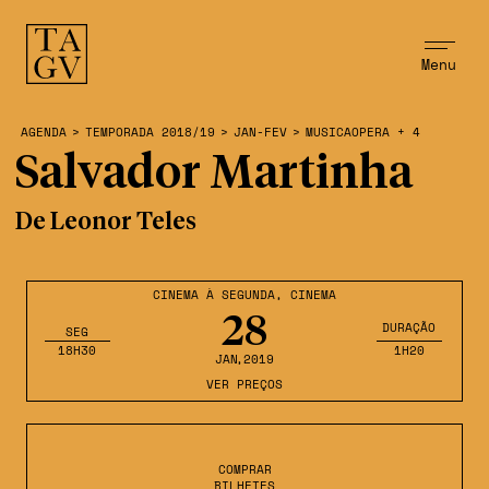
Menu
AGENDA
>
TEMPORADA 2018/19
>
JAN-FEV
>
MUSICAOPERA + 4
Salvador Martinha
De Leonor Teles
CINEMA À SEGUNDA
,
CINEMA
28
DURAÇÃO
SEG
18H30
1H20
JAN
,2019
VER PREÇOS
COMPRAR
BILHETES