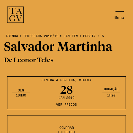
Menu
AGENDA
>
TEMPORADA 2018/19
>
JAN-FEV
>
POESIA + 6
Salvador Martinha
De Leonor Teles
CINEMA À SEGUNDA
,
CINEMA
28
DURAÇÃO
SEG
18H30
1H20
JAN
,2019
VER PREÇOS
COMPRAR
BILHETES