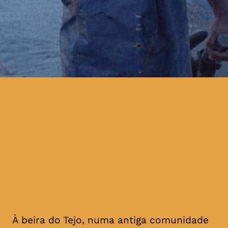
Terra Franca” retrata a vida
deste pescador, atravessando
as quatro estações e
acompanhando as
contingências da vida de
Albertino Lobo
À beira do Tejo, numa antiga comunidade