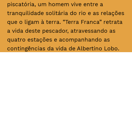
piscatória, um homem vive entre a
tranquilidade solitária do rio e as relações
que o ligam à terra. “Terra Franca” retrata
a vida deste pescador, atravessando as
quatro estações e acompanhando as
contingências da vida de Albertino Lobo.
DATA
HORÁRIO
28, Janeiro 2019
18H30
DURAÇÃO
FAIXA ETÁRIA
PREÇO
1h20
M/12
€4