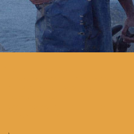
Terra Franca” retrata a vida
deste pescador, atravessando
as quatro estações e
acompanhando as
contingências da vida de
Albertino Lobo