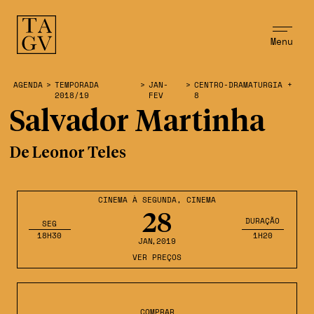
Menu
AGENDA
>
TEMPORADA
>
JAN-
>
CENTRO-DRAMATURGIA +
2018/19
FEV
8
Salvador Martinha
De Leonor Teles
CINEMA À SEGUNDA
,
CINEMA
28
DURAÇÃO
SEG
18H30
1H20
JAN
,2019
VER PREÇOS
COMPRAR