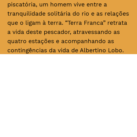
piscatória, um homem vive entre a
tranquilidade solitária do rio e as relações
que o ligam à terra. “Terra Franca” retrata
a vida deste pescador, atravessando as
quatro estações e acompanhando as
contingências da vida de Albertino Lobo.
DATA
HORÁRIO
28, Janeiro 2019
18H30
DURAÇÃO
FAIXA ETÁRIA
PREÇO
1h20
M/12
€4