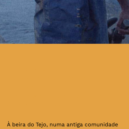
Terra Franca” retrata a vida
deste pescador, atravessando
as quatro estações e
acompanhando as
contingências da vida de
Albertino Lobo
À beira do Tejo, numa antiga comunidade