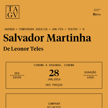
Menu
AGENDA
>
TEMPORADA 2018/19
>
JAN-FEV
>
TEATRO + 9
Salvador Martinha
De Leonor Teles
CINEMA À SEGUNDA
,
CINEMA
28
DURAÇÃO
SEG
18H30
1H20
JAN
,2019
VER PREÇOS
COMPRAR
BILHETES