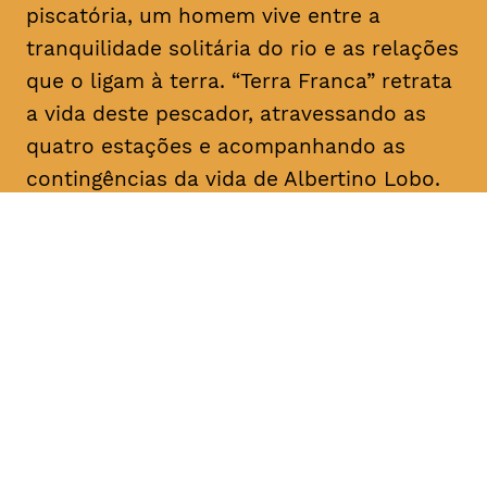
piscatória, um homem vive entre a
tranquilidade solitária do rio e as relações
que o ligam à terra. “Terra Franca” retrata
a vida deste pescador, atravessando as
quatro estações e acompanhando as
contingências da vida de Albertino Lobo.
DATA
HORÁRIO
28, Janeiro 2019
18H30
DURAÇÃO
FAIXA ETÁRIA
PREÇO
1h20
M/12
€4