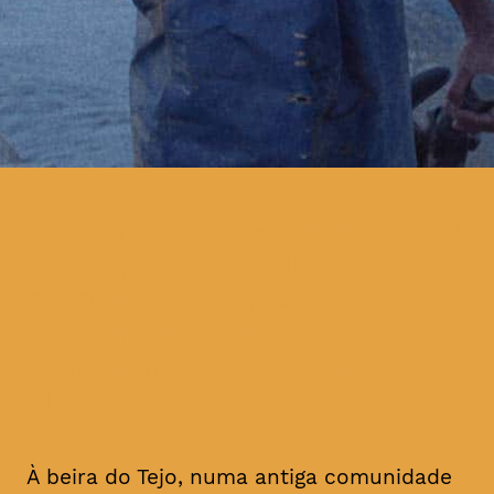
Terra Franca” retrata a vida
deste pescador, atravessando
as quatro estações e
acompanhando as
contingências da vida de
Albertino Lobo
À beira do Tejo, numa antiga comunidade