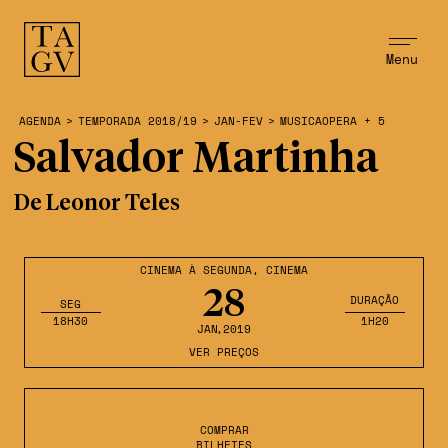
Menu
AGENDA
>
TEMPORADA 2018/19
>
JAN-FEV
>
MUSICAOPERA + 5
Salvador Martinha
De Leonor Teles
CINEMA À SEGUNDA
,
CINEMA
28
DURAÇÃO
SEG
18H30
1H20
JAN
,2019
VER PREÇOS
COMPRAR
BILHETES