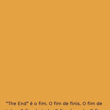
um espetáculo que se debruça
sobre a temática da
identidade mediatizada, onde
a imagem-vídeo e a
performance ao vivo se
misturam, explorando os
limites artísticos e as
fronteiras conceptuais entre
teatro e cinema, ficção e
realidade, público e
privado
“The End” é o fim. O fim de finis. O fim de