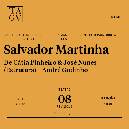
Menu
AGENDA
>
TEMPORADA
>
JAN-
>
CENTRO-DRAMATURGIA +
2018/19
FEV
8
Salvador Martinha
De Cátia Pinheiro & José Nunes
(Estrutura) + André Godinho
TEATRO
08
DURAÇÃO
SEX
21H30
1H30
FEV
,2019
VER PREÇOS