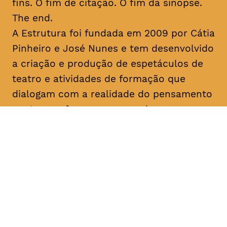
fins. O fim de citação. O fim da sinopse.
The end.
A Estrutura foi fundada em 2009 por Cátia
Pinheiro e José Nunes e tem desenvolvido
a criação e produção de espetáculos de
teatro e atividades de formação que
dialogam com a realidade do pensamento
contemporâneo, promovendo a
experimentação artística e a lógica
colaborativa. No seu percurso, destacam-
se as últimas criações “Uma Gaivota”
(2016), “Geocide” (2017), “The End” (2017)
e “M’18” (2018) e o programa de formação
“Recurso” (2018). Colaborou com
instituições como o Teatro Municipal do