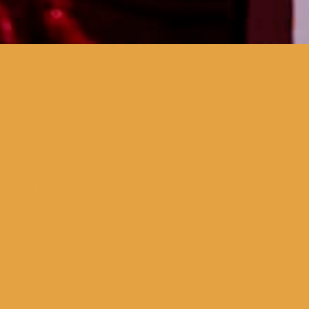
um espetáculo que se debruça
sobre a temática da
identidade mediatizada, onde
a imagem-vídeo e a
performance ao vivo se
misturam, explorando os
limites artísticos e as
fronteiras conceptuais entre
teatro e cinema, ficção e
realidade, público e
privado