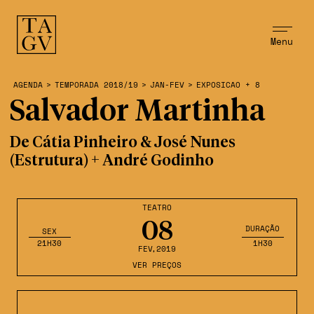
Menu
AGENDA
>
TEMPORADA 2018/19
>
JAN-FEV
>
EXPOSICAO + 8
Salvador Martinha
De Cátia Pinheiro & José Nunes
(Estrutura) + André Godinho
TEATRO
08
DURAÇÃO
SEX
21H30
1H30
FEV
,2019
VER PREÇOS