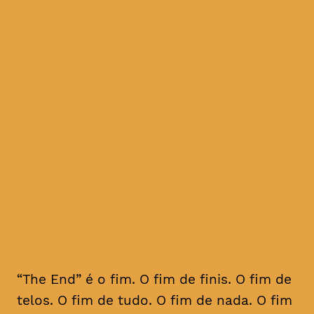
um espetáculo que se debruça
sobre a temática da
identidade mediatizada, onde
a imagem-vídeo e a
performance ao vivo se
misturam, explorando os
limites artísticos e as
fronteiras conceptuais entre
teatro e cinema, ficção e
realidade, público e
privado
“The End” é o fim. O fim de finis. O fim de
telos. O fim de tudo. O fim de nada. O fim