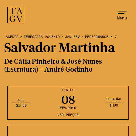
Menu
AGENDA
>
TEMPORADA 2018/19
>
JAN-FEV
>
PERFORMANCE + 7
Salvador Martinha
De Cátia Pinheiro & José Nunes
(Estrutura) + André Godinho
TEATRO
08
DURAÇÃO
SEX
21H30
1H30
FEV
,2019
VER PREÇOS