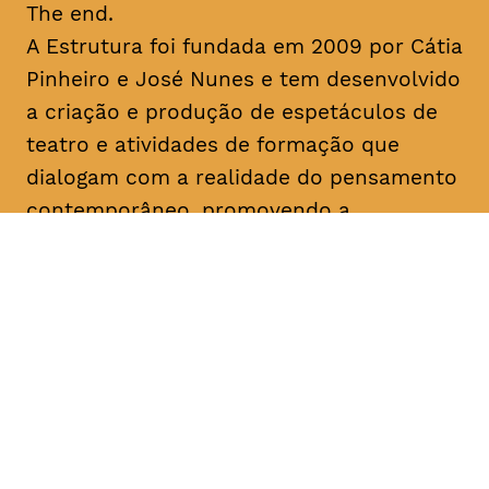
The end.
A Estrutura foi fundada em 2009 por Cátia
Pinheiro e José Nunes e tem desenvolvido
a criação e produção de espetáculos de
teatro e atividades de formação que
dialogam com a realidade do pensamento
contemporâneo, promovendo a
experimentação artística e a lógica
colaborativa. No seu percurso, destacam-
se as últimas criações “Uma Gaivota”
(2016), “Geocide” (2017), “The End” (2017)
e “M’18” (2018) e o programa de formação
“Recurso” (2018). Colaborou com
instituições como o Teatro Municipal do
Porto, São Luiz Teatro Municipal, Teatro