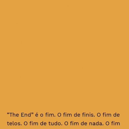
um espetáculo que se debruça
sobre a temática da
identidade mediatizada, onde
a imagem-vídeo e a
performance ao vivo se
misturam, explorando os
limites artísticos e as
fronteiras conceptuais entre
teatro e cinema, ficção e
realidade, público e
privado
“The End” é o fim. O fim de finis. O fim de
telos. O fim de tudo. O fim de nada. O fim