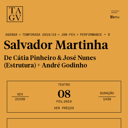
Menu
AGENDA
>
TEMPORADA 2018/19
>
JAN-FEV
>
PERFORMANCE + 5
Salvador Martinha
De Cátia Pinheiro & José Nunes
(Estrutura) + André Godinho
TEATRO
08
DURAÇÃO
SEX
21H30
1H30
FEV
,2019
VER PREÇOS