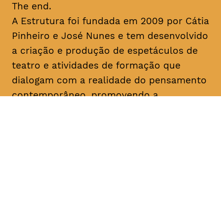
The end.
A Estrutura foi fundada em 2009 por Cátia
Pinheiro e José Nunes e tem desenvolvido
a criação e produção de espetáculos de
teatro e atividades de formação que
dialogam com a realidade do pensamento
contemporâneo, promovendo a
experimentação artística e a lógica
colaborativa. No seu percurso, destacam-
se as últimas criações “Uma Gaivota”
(2016), “Geocide” (2017), “The End” (2017)
e “M’18” (2018) e o programa de formação
“Recurso” (2018). Colaborou com
instituições como o Teatro Municipal do
Porto, São Luiz Teatro Municipal, Teatro