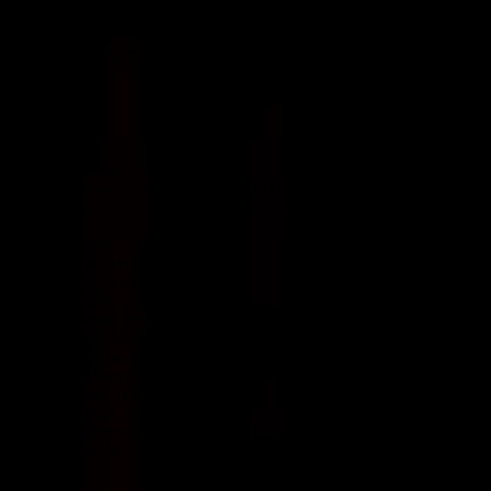
l
Auditório TAGV
ção
Cátia Pinheiro & José Nunes (Estrutura) + André Godinho
rpretação
Ana Tang, André Godinho, Cátia Pinheiro, José Nunes,Ti
me
eo
André Godinho
ceção plástica
Cátia Pinheiro
urinos
Jordann Santos
Vasco Rodrigues
aboração técnica
Daniel Worm d’Assumpção, Pedro Nabais
istência
Tiago Jácome
grafia e vídeo de divulgação
António MV
rodução
Estrutura, Teatro Municipal do Porto, Festival Temps d’Im
oa / Teatro da Trindade Inatel
dência
O Espaço do Tempo
o
República Portuguesa – Cultura/Direção-Geral das ArtesGulbenki
grafia
António MV