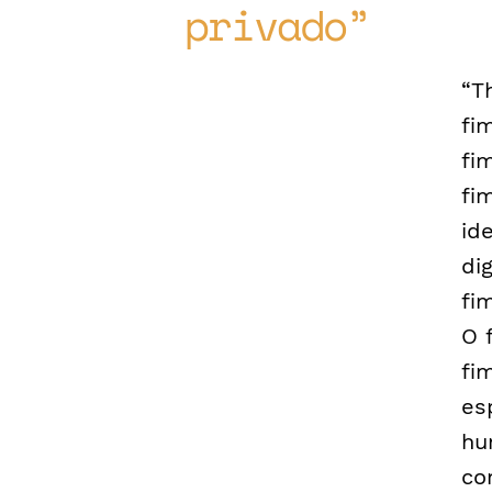
privado
“T
fi
fi
fi
id
di
fi
O 
fi
es
hu
co