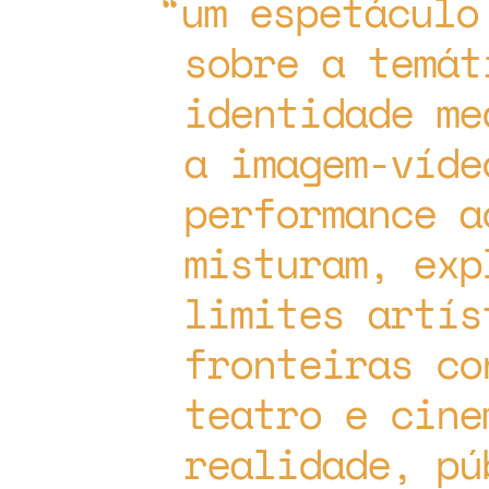
um espetáculo
sobre a temát
identidade me
a imagem-víde
performance a
misturam, exp
limites artís
fronteiras co
teatro e cine
realidade, pú