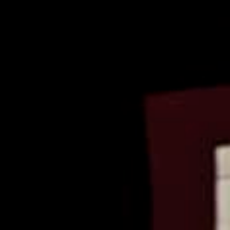
dade UC, grupo ≥ 10,