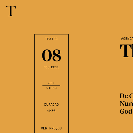
AGEND
TEATRO
T
08
FEV
,2019
SEX
21H30
De C
Nune
DURAÇÃO
1H30
God
VER PREÇOS