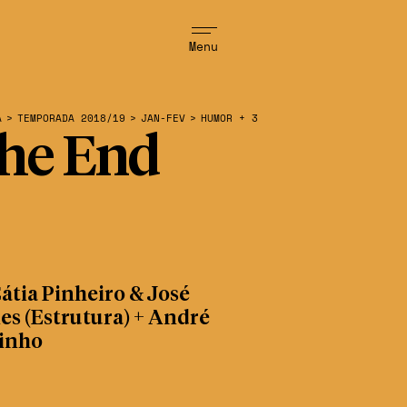
Menu
A
>
TEMPORADA 2018/19
>
JAN-FEV
>
HUMOR + 3
he End
átia Pinheiro & José
s (Estrutura) + André
inho