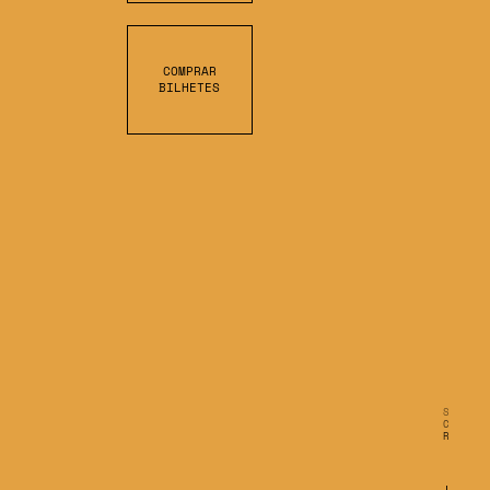
COMPRAR
BILHETES
S
C
R
O
L
L