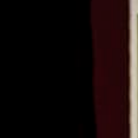
ago
ages
an