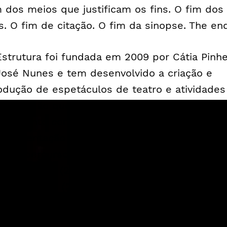
m dos meios que justificam os fins. O fim dos
ns. O fim de citação. O fim da sinopse. The en
Estrutura foi fundada em 2009 por Cátia Pinhe
José Nunes e tem desenvolvido a criação e
odução de espetáculos de teatro e atividades
 formação que dialogam com a realidade do
nsamento contemporâneo, promovendo a
perimentação artística e a lógica colaborativa.
 seu percurso, destacam-se as últimas criaç
ma Gaivota” (2016), “Geocide” (2017), “The En
017) e “M’18” (2018) e o programa de formação
ecurso” (2018). Colaborou com instituições c
Teatro Municipal do Porto, São Luiz Teatro