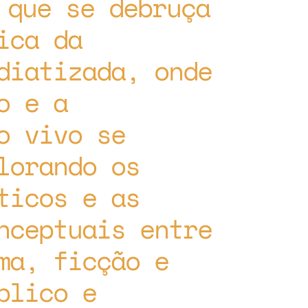
 que se debruça
ica da
diatizada, onde
o e a
o vivo se
lorando os
ticos e as
nceptuais entre
ma, ficção e
blico e