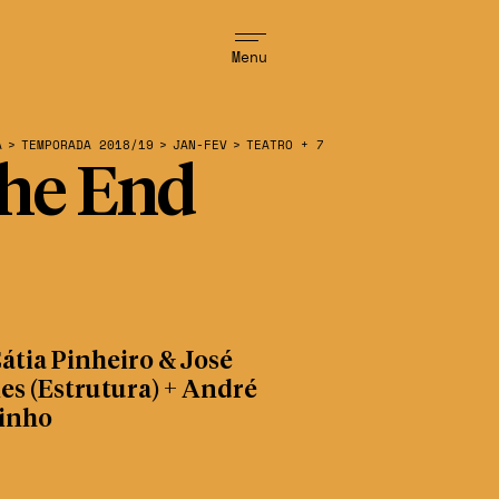
Menu
A
>
TEMPORADA 2018/19
>
JAN-FEV
>
TEATRO + 7
he End
átia Pinheiro & José
s (Estrutura) + André
inho