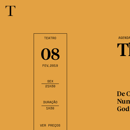
AGEND
TEATRO
T
08
FEV
,2019
SEX
21H30
De C
Nune
DURAÇÃO
1H30
God
VER PREÇOS