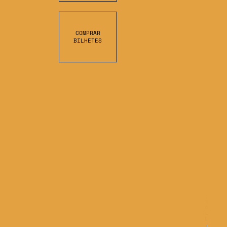
COMPRAR
BILHETES
S
C
L
L