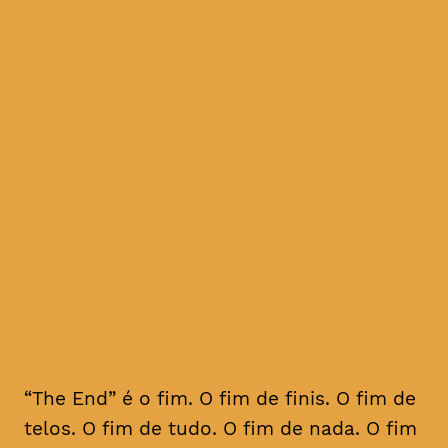
um espetáculo que se debruça
sobre a temática da
identidade mediatizada, onde
a imagem-vídeo e a
performance ao vivo se
misturam, explorando os
limites artísticos e as
fronteiras conceptuais entre
teatro e cinema, ficção e
realidade, público e
privado
“The End” é o fim. O fim de finis. O fim de
telos. O fim de tudo. O fim de nada. O fim