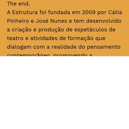
The end.
A Estrutura foi fundada em 2009 por Cátia
Pinheiro e José Nunes e tem desenvolvido
a criação e produção de espetáculos de
teatro e atividades de formação que
dialogam com a realidade do pensamento
contemporâneo, promovendo a
experimentação artística e a lógica
colaborativa. No seu percurso, destacam-
se as últimas criações “Uma Gaivota”
(2016), “Geocide” (2017), “The End” (2017)
e “M’18” (2018) e o programa de formação
“Recurso” (2018). Colaborou com
instituições como o Teatro Municipal do
Porto, São Luiz Teatro Municipal, Teatro