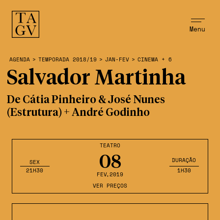
Menu
AGENDA
>
TEMPORADA 2018/19
>
JAN-FEV
>
CINEMA + 6
Salvador Martinha
De Cátia Pinheiro & José Nunes
(Estrutura) + André Godinho
TEATRO
08
DURAÇÃO
SEX
21H30
1H30
FEV
,2019
VER PREÇOS