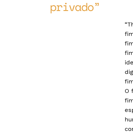
privado
“T
fi
fi
fi
id
di
fi
O 
fi
es
hu
co