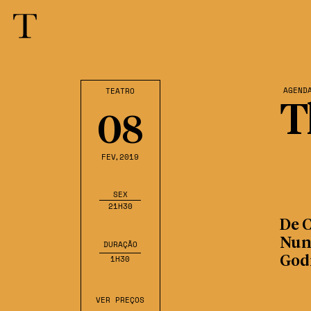
AGEND
TEATRO
T
08
FEV
,2019
SEX
21H30
De C
Nune
DURAÇÃO
1H30
God
VER PREÇOS