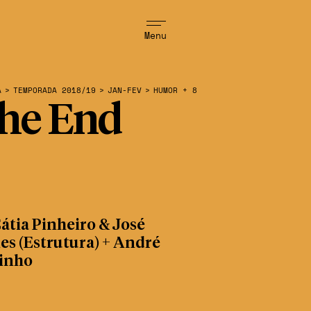
Menu
A
>
TEMPORADA 2018/19
>
JAN-FEV
>
HUMOR + 8
he End
átia Pinheiro & José
s (Estrutura) + André
inho