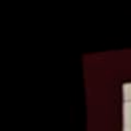
dade UC, grupo ≥ 10,