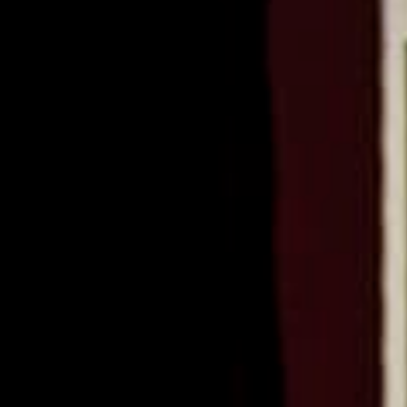
ago
ages
an