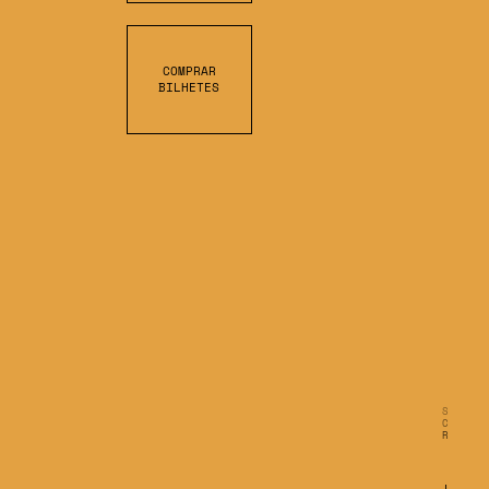
COMPRAR
BILHETES
S
C
R
O
L
L