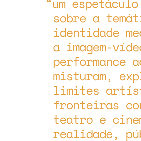
um espetáculo
sobre a temát
identidade me
a imagem-víde
performance a
misturam, exp
limites artís
fronteiras co
teatro e cine
realidade, pú