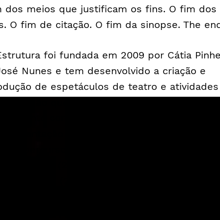
m dos meios que justificam os fins. O fim dos
ns. O fim de citação. O fim da sinopse. The en
Estrutura foi fundada em 2009 por Cátia Pinhe
José Nunes e tem desenvolvido a criação e
odução de espetáculos de teatro e atividades
 formação que dialogam com a realidade do
nsamento contemporâneo, promovendo a
perimentação artística e a lógica colaborativa.
 seu percurso, destacam-se as últimas criaç
ma Gaivota” (2016), “Geocide” (2017), “The En
017) e “M’18” (2018) e o programa de formação
ecurso” (2018). Colaborou com instituições c
Teatro Municipal do Porto, São Luiz Teatro