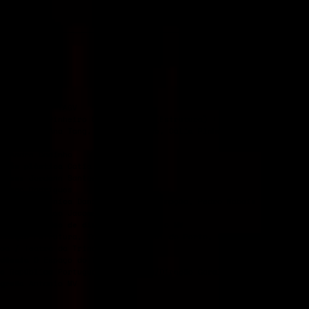
l
Auditório TAGV
ção
Cátia Pinheiro & José Nunes (Estrutura) + André Godinho
rpretação
Ana Tang, André Godinho, Cátia Pinheiro, José Nunes,Ti
me
eo
André Godinho
ceção plástica
Cátia Pinheiro
urinos
Jordann Santos
Vasco Rodrigues
aboração técnica
Daniel Worm d’Assumpção, Pedro Nabais
istência
Tiago Jácome
grafia e vídeo de divulgação
António MV
rodução
Estrutura, Teatro Municipal do Porto, Festival Temps d’Im
oa / Teatro da Trindade Inatel
dência
O Espaço do Tempo
o
República Portuguesa – Cultura/Direção-Geral das ArtesGulbenki
grafia
António MV