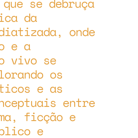
 que se debruça
ica da
diatizada, onde
o e a
o vivo se
lorando os
ticos e as
nceptuais entre
ma, ficção e
blico e