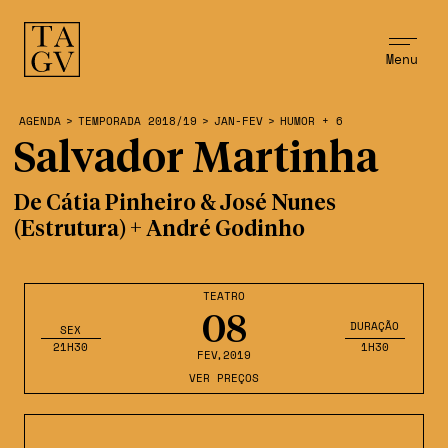
Menu
AGENDA
>
TEMPORADA 2018/19
>
JAN-FEV
>
HUMOR + 6
Salvador Martinha
De Cátia Pinheiro & José Nunes
(Estrutura) + André Godinho
TEATRO
08
DURAÇÃO
SEX
21H30
1H30
FEV
,2019
VER PREÇOS