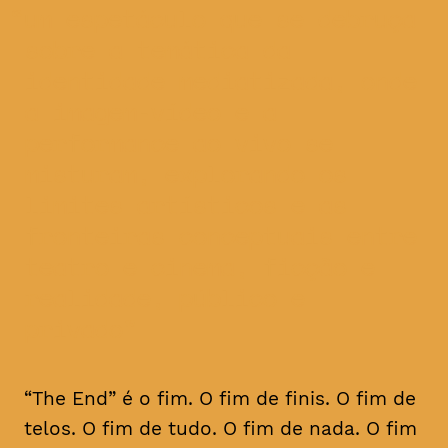
um espetáculo que se debruça
sobre a temática da
identidade mediatizada, onde
a imagem-vídeo e a
performance ao vivo se
misturam, explorando os
limites artísticos e as
fronteiras conceptuais entre
teatro e cinema, ficção e
realidade, público e
privado
“The End” é o fim. O fim de finis. O fim de
telos. O fim de tudo. O fim de nada. O fim