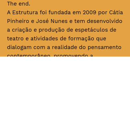
The end.
A Estrutura foi fundada em 2009 por Cátia
Pinheiro e José Nunes e tem desenvolvido
a criação e produção de espetáculos de
teatro e atividades de formação que
dialogam com a realidade do pensamento
contemporâneo, promovendo a
experimentação artística e a lógica
colaborativa. No seu percurso, destacam-
se as últimas criações “Uma Gaivota”
(2016), “Geocide” (2017), “The End” (2017)
e “M’18” (2018) e o programa de formação
“Recurso” (2018). Colaborou com
instituições como o Teatro Municipal do
Porto, São Luiz Teatro Municipal, Teatro