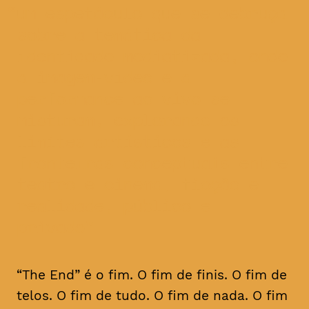
um espetáculo que se debruça
sobre a temática da
identidade mediatizada, onde
a imagem-vídeo e a
performance ao vivo se
misturam, explorando os
limites artísticos e as
fronteiras conceptuais entre
teatro e cinema, ficção e
realidade, público e
privado
“The End” é o fim. O fim de finis. O fim de
telos. O fim de tudo. O fim de nada. O fim