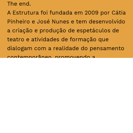
The end.
A Estrutura foi fundada em 2009 por Cátia
Pinheiro e José Nunes e tem desenvolvido
a criação e produção de espetáculos de
teatro e atividades de formação que
dialogam com a realidade do pensamento
contemporâneo, promovendo a
experimentação artística e a lógica
colaborativa. No seu percurso, destacam-
se as últimas criações “Uma Gaivota”
(2016), “Geocide” (2017), “The End” (2017)
e “M’18” (2018) e o programa de formação
“Recurso” (2018). Colaborou com
instituições como o Teatro Municipal do
Porto, São Luiz Teatro Municipal, Teatro