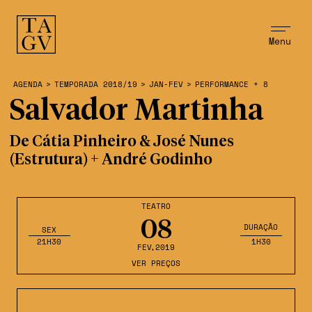
Menu
AGENDA
>
TEMPORADA 2018/19
>
JAN-FEV
>
PERFORMANCE + 8
Salvador Martinha
De Cátia Pinheiro & José Nunes
(Estrutura) + André Godinho
TEATRO
08
DURAÇÃO
SEX
21H30
1H30
FEV
,2019
VER PREÇOS