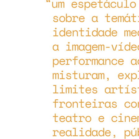
um espetáculo
sobre a temát
identidade me
a imagem-víde
performance a
misturam, exp
limites artís
fronteiras co
teatro e cine
realidade, pú