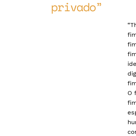
privado
“T
fi
fi
fi
id
di
fi
O 
fi
es
hu
co