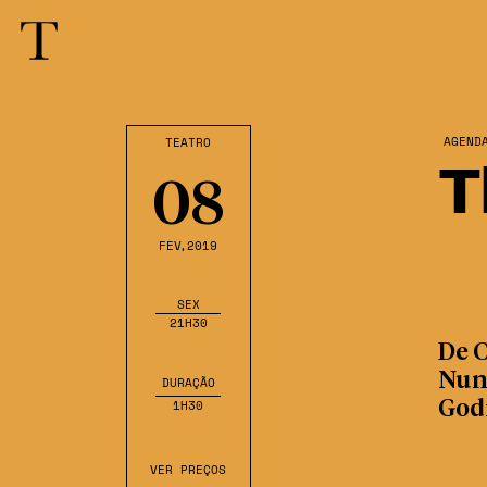
AGEND
TEATRO
T
08
FEV
,2019
SEX
21H30
De C
Nune
DURAÇÃO
1H30
God
VER PREÇOS