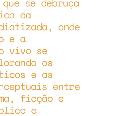
 que se debruça
ica da
diatizada, onde
o e a
o vivo se
lorando os
ticos e as
nceptuais entre
ma, ficção e
blico e