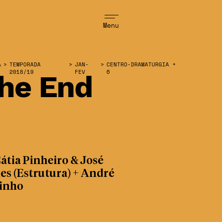
Menu
A
>
TEMPORADA
>
JAN-
>
CENTRO-DRAMATURGIA +
2018/19
FEV
6
he End
átia Pinheiro & José
s (Estrutura) + André
inho