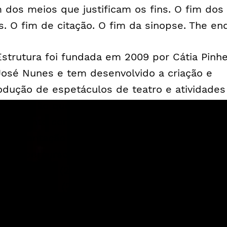
m dos meios que justificam os fins. O fim dos
ns. O fim de citação. O fim da sinopse. The en
Estrutura foi fundada em 2009 por Cátia Pinhe
José Nunes e tem desenvolvido a criação e
odução de espetáculos de teatro e atividades
 formação que dialogam com a realidade do
nsamento contemporâneo, promovendo a
perimentação artística e a lógica colaborativa.
 seu percurso, destacam-se as últimas criaç
ma Gaivota” (2016), “Geocide” (2017), “The En
017) e “M’18” (2018) e o programa de formação
ecurso” (2018). Colaborou com instituições c
Teatro Municipal do Porto, São Luiz Teatro