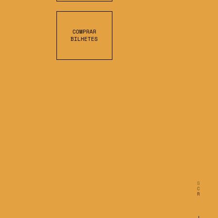
COMPRAR
BILHETES
S
C
R
O
L
L