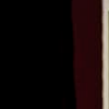
ago
ages
an