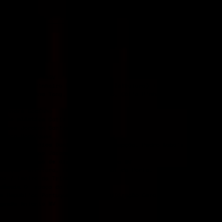
l
Auditório TAGV
ção
Cátia Pinheiro & José Nunes (Estrutura) + André Godinho
rpretação
Ana Tang, André Godinho, Cátia Pinheiro, José Nunes,Ti
me
eo
André Godinho
ceção plástica
Cátia Pinheiro
urinos
Jordann Santos
Vasco Rodrigues
aboração técnica
Daniel Worm d’Assumpção, Pedro Nabais
istência
Tiago Jácome
grafia e vídeo de divulgação
António MV
rodução
Estrutura, Teatro Municipal do Porto, Festival Temps d’Im
oa / Teatro da Trindade Inatel
dência
O Espaço do Tempo
o
República Portuguesa – Cultura/Direção-Geral das ArtesGulbenki
grafia
António MV