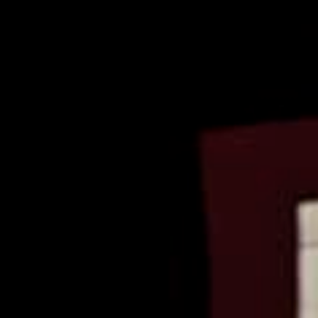
dade UC, grupo ≥ 10,