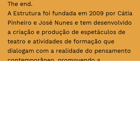
The end.
A Estrutura foi fundada em 2009 por Cátia
Pinheiro e José Nunes e tem desenvolvido
a criação e produção de espetáculos de
teatro e atividades de formação que
dialogam com a realidade do pensamento
contemporâneo, promovendo a
experimentação artística e a lógica
colaborativa. No seu percurso, destacam-
se as últimas criações “Uma Gaivota”
(2016), “Geocide” (2017), “The End” (2017)
e “M’18” (2018) e o programa de formação
“Recurso” (2018). Colaborou com
instituições como o Teatro Municipal do
Porto, São Luiz Teatro Municipal, Teatro