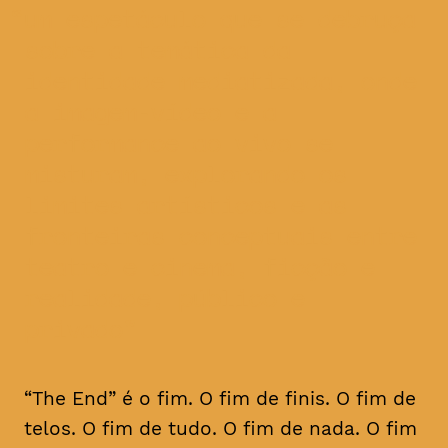
um espetáculo que se debruça
sobre a temática da
identidade mediatizada, onde
a imagem-vídeo e a
performance ao vivo se
misturam, explorando os
limites artísticos e as
fronteiras conceptuais entre
teatro e cinema, ficção e
realidade, público e
privado
“The End” é o fim. O fim de finis. O fim de
telos. O fim de tudo. O fim de nada. O fim