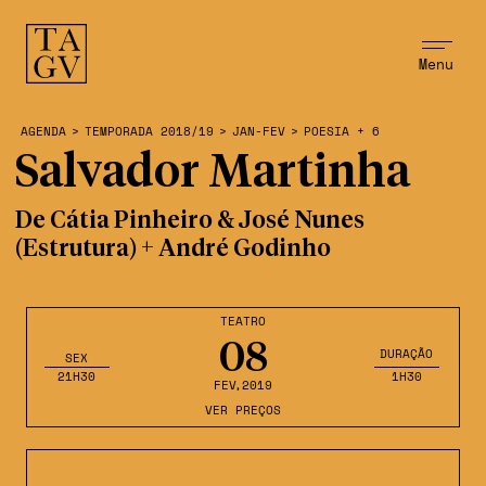
Menu
AGENDA
>
TEMPORADA 2018/19
>
JAN-FEV
>
POESIA + 6
Salvador Martinha
De Cátia Pinheiro & José Nunes
(Estrutura) + André Godinho
TEATRO
08
DURAÇÃO
SEX
21H30
1H30
FEV
,2019
VER PREÇOS