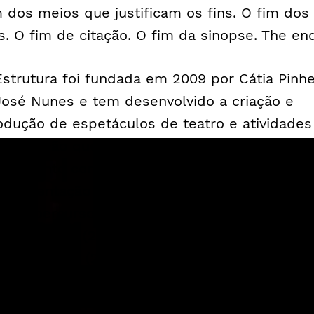
m dos meios que justificam os fins. O fim dos
ns. O fim de citação. O fim da sinopse. The en
Estrutura foi fundada em 2009 por Cátia Pinhe
José Nunes e tem desenvolvido a criação e
odução de espetáculos de teatro e atividades
 formação que dialogam com a realidade do
nsamento contemporâneo, promovendo a
perimentação artística e a lógica colaborativa.
 seu percurso, destacam-se as últimas criaç
ma Gaivota” (2016), “Geocide” (2017), “The En
017) e “M’18” (2018) e o programa de formação
ecurso” (2018). Colaborou com instituições c
Teatro Municipal do Porto, São Luiz Teatro