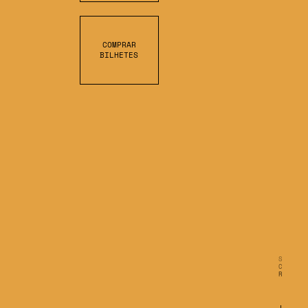
COMPRAR
BILHETES
S
C
R
O
L
L