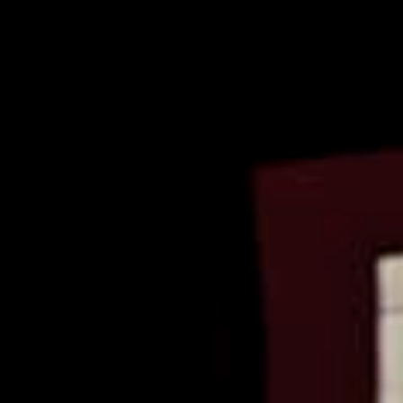
dade UC, grupo ≥ 10,