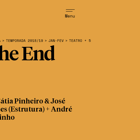
Menu
A
>
TEMPORADA 2018/19
>
JAN-FEV
>
TEATRO + 5
he End
átia Pinheiro & José
s (Estrutura) + André
inho