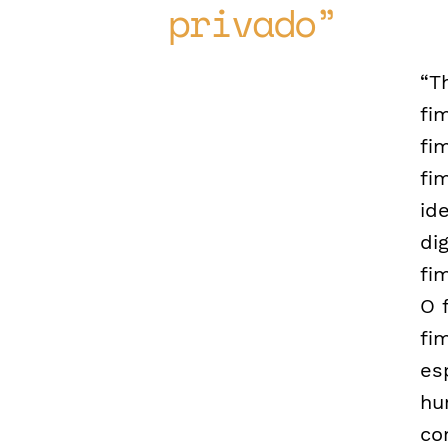
privado
“T
fi
fi
fi
id
di
fi
O 
fi
es
hu
co