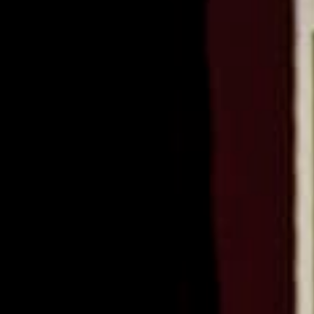
ago
ages
an