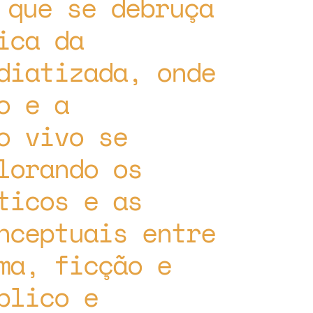
 que se debruça
ica da
diatizada, onde
o e a
o vivo se
lorando os
ticos e as
nceptuais entre
ma, ficção e
blico e