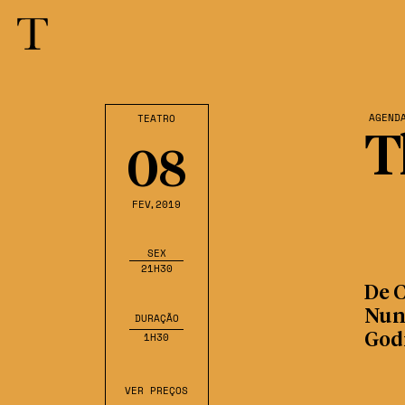
AGEND
TEATRO
T
08
FEV
,2019
SEX
21H30
De C
Nune
DURAÇÃO
1H30
God
VER PREÇOS