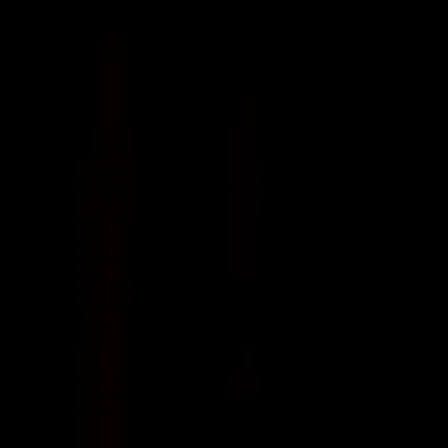
l
Auditório TAGV
ção
Cátia Pinheiro & José Nunes (Estrutura) + André Godinho
rpretação
Ana Tang, André Godinho, Cátia Pinheiro, José Nunes,Ti
me
eo
André Godinho
ceção plástica
Cátia Pinheiro
urinos
Jordann Santos
Vasco Rodrigues
aboração técnica
Daniel Worm d’Assumpção, Pedro Nabais
istência
Tiago Jácome
grafia e vídeo de divulgação
António MV
rodução
Estrutura, Teatro Municipal do Porto, Festival Temps d’Im
oa / Teatro da Trindade Inatel
dência
O Espaço do Tempo
o
República Portuguesa – Cultura/Direção-Geral das ArtesGulbenki
grafia
António MV