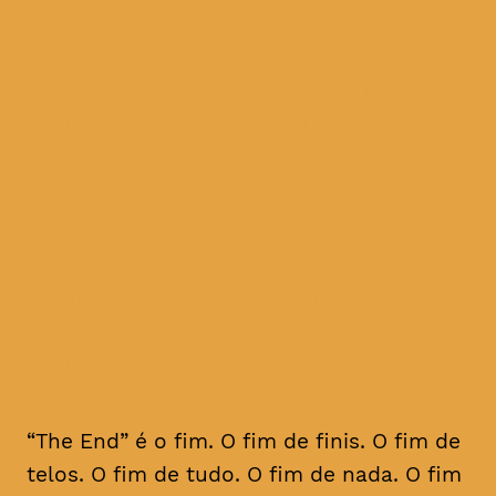
um espetáculo que se debruça
sobre a temática da
identidade mediatizada, onde
a imagem-vídeo e a
performance ao vivo se
misturam, explorando os
limites artísticos e as
fronteiras conceptuais entre
teatro e cinema, ficção e
realidade, público e
privado
“The End” é o fim. O fim de finis. O fim de
telos. O fim de tudo. O fim de nada. O fim