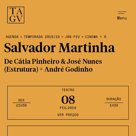
Menu
AGENDA
>
TEMPORADA 2018/19
>
JAN-FEV
>
CINEMA + 5
Salvador Martinha
De Cátia Pinheiro & José Nunes
(Estrutura) + André Godinho
TEATRO
08
DURAÇÃO
SEX
21H30
1H30
FEV
,2019
VER PREÇOS