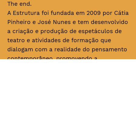
The end.
A Estrutura foi fundada em 2009 por Cátia
Pinheiro e José Nunes e tem desenvolvido
a criação e produção de espetáculos de
teatro e atividades de formação que
dialogam com a realidade do pensamento
contemporâneo, promovendo a
experimentação artística e a lógica
colaborativa. No seu percurso, destacam-
se as últimas criações “Uma Gaivota”
(2016), “Geocide” (2017), “The End” (2017)
e “M’18” (2018) e o programa de formação
“Recurso” (2018). Colaborou com
instituições como o Teatro Municipal do
Porto, São Luiz Teatro Municipal, Teatro