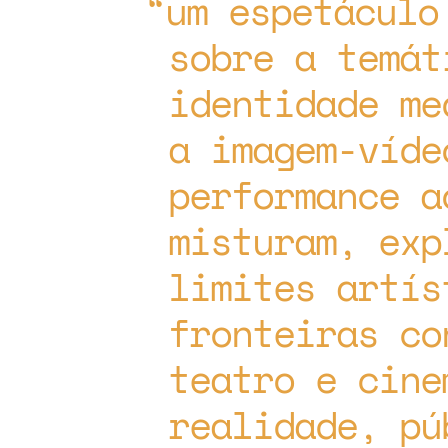
um espetáculo
sobre a temát
identidade me
a imagem-víde
performance a
misturam, exp
limites artís
fronteiras co
teatro e cine
realidade, pú