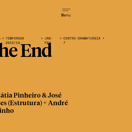
Menu
A
>
TEMPORADA
>
JAN-
>
CENTRO-DRAMATURGIA +
2018/19
FEV
7
he End
átia Pinheiro & José
s (Estrutura) + André
inho