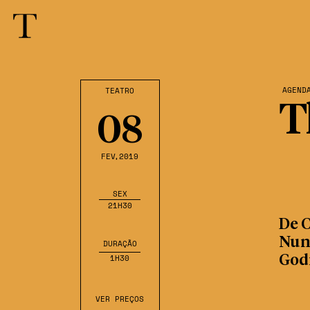
AGEND
TEATRO
T
08
FEV
,2019
SEX
21H30
De C
Nune
DURAÇÃO
1H30
God
VER PREÇOS