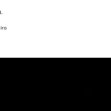
d.
iro
ões
d”
omo