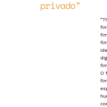
privado
“T
fi
fi
fi
id
di
fi
O 
fi
es
hu
co