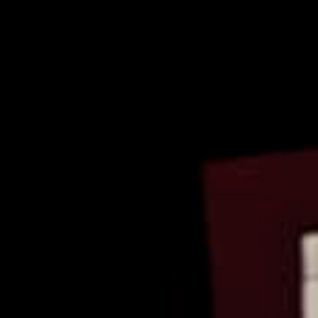
dade UC, grupo ≥ 10,