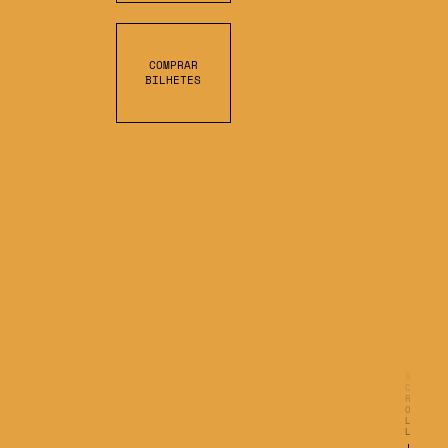
COMPRAR
BILHETES
S
C
R
O
L
L