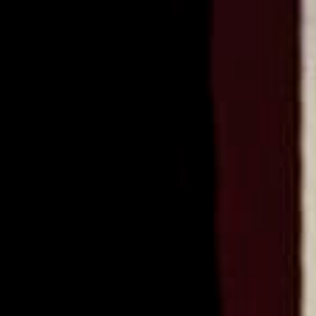
ago
ages
an