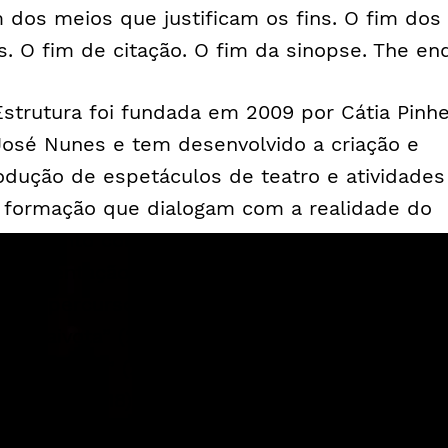
m dos meios que justificam os fins. O fim dos
ns. O fim de citação. O fim da sinopse. The en
Estrutura foi fundada em 2009 por Cátia Pinhe
José Nunes e tem desenvolvido a criação e
odução de espetáculos de teatro e atividades
 formação que dialogam com a realidade do
nsamento contemporâneo, promovendo a
perimentação artística e a lógica colaborativa.
 seu percurso, destacam-se as últimas criaç
ma Gaivota” (2016), “Geocide” (2017), “The En
017) e “M’18” (2018) e o programa de formação
ecurso” (2018). Colaborou com instituições c
Teatro Municipal do Porto, São Luiz Teatro