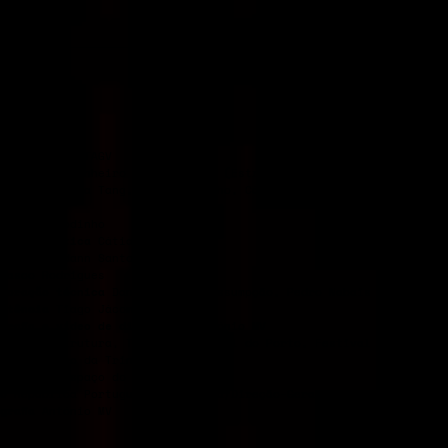
l
Auditório TAGV
ção
Cátia Pinheiro & José Nunes (Estrutura) + André Godinho
rpretação
Ana Tang, André Godinho, Cátia Pinheiro, José Nunes,Ti
me
eo
André Godinho
ceção plástica
Cátia Pinheiro
urinos
Jordann Santos
Vasco Rodrigues
aboração técnica
Daniel Worm d’Assumpção, Pedro Nabais
istência
Tiago Jácome
grafia e vídeo de divulgação
António MV
rodução
Estrutura, Teatro Municipal do Porto, Festival Temps d’Im
oa / Teatro da Trindade Inatel
dência
O Espaço do Tempo
o
República Portuguesa – Cultura/Direção-Geral das ArtesGulbenki
grafia
António MV