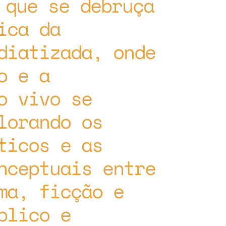
 que se debruça
ica da
diatizada, onde
o e a
o vivo se
lorando os
ticos e as
nceptuais entre
ma, ficção e
blico e